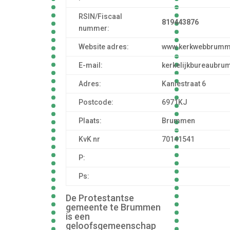
RSIN/Fiscaal
819443876
nummer:
Website adres:
www.kerkwebbrumm
E-mail:
kerkelijkbureaubr
Adres:
Kaniestraat 6
Postcode:
6971KJ
Plaats:
Brummen
KvK nr
70141541
P:
Ps:
De Protestantse
gemeente te Brummen
is een
geloofsgemeenschap