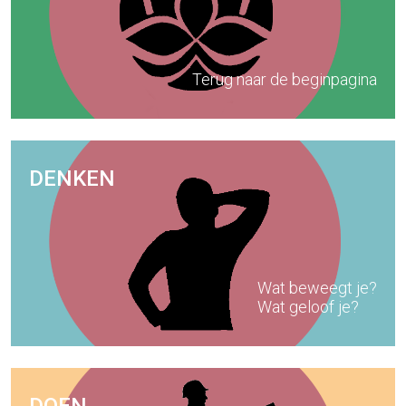
Terug naar de beginpagina
DENKEN
Wat beweegt je?
Wat geloof je?