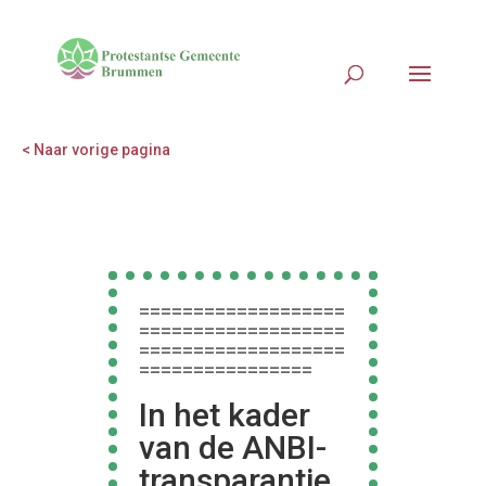
< Naar vorige pagina
===================
===================
===================
================
In het kader
van de ANBI-
transparantie