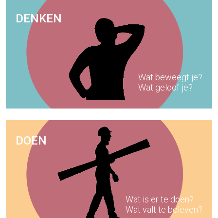
DENKEN
Wat beweegt je?
Wat geloof je?
DOEN
Wat is er te doen?
Wat valt te beleven?