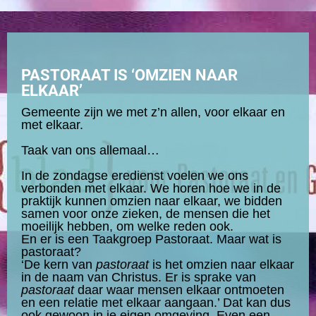
PASTORAAT IS ‘OMZIEN NAAR
ELKAAR’
Gemeente zijn we met z’n allen, voor elkaar en
met elkaar.
Taak van ons allemaal…
In de zondagse eredienst voelen we ons
verbonden met elkaar. We horen hoe we in de
praktijk kunnen omzien naar elkaar, we bidden
samen voor onze zieken, de mensen die het
moeilijk hebben, om welke reden ook.
En er is een Taakgroep Pastoraat. Maar wat is
pastoraat?
‘De kern van
pastoraat
is het omzien naar elkaar
in de naam van Christus. Er is sprake van
pastoraat
daar waar mensen elkaar ontmoeten
en een relatie met elkaar aangaan.’ Dat kan dus
ook gewoon in je eigen omgeving. Even een