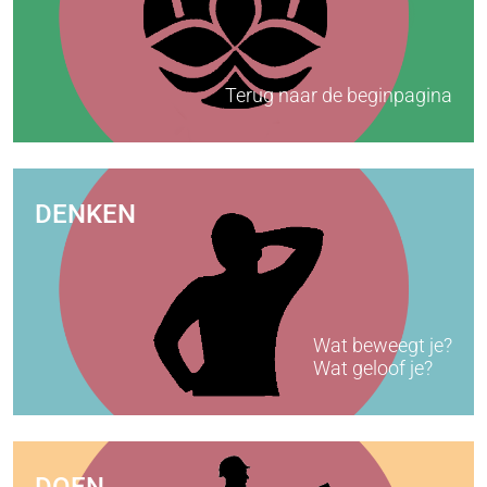
Terug naar de beginpagina
DENKEN
Wat beweegt je?
Wat geloof je?